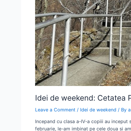
Idei de weekend: Cetatea P
Leave a Comment
/
Idei de weekend
/ By
a
Incepand cu clasa a-IV-a copiii au inceput s
februarie, le-am imbinat pe cele doua si am