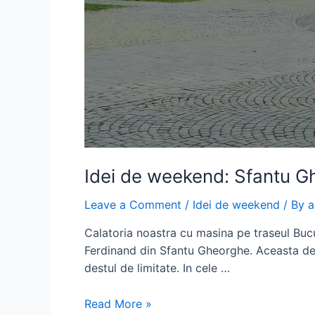
Idei de weekend: Sfantu 
Leave a Comment
/
Idei de weekend
/ By
a
Calatoria noastra cu masina pe traseul Bucu
Ferdinand din Sfantu Gheorghe. Aceasta deci
destul de limitate. In cele …
Idei
Read More »