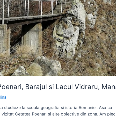
oenari, Barajul si Lacul Vidraru, Ma
lina
a studieze la scoala geografia si istoria Romaniei. Asa ca in
 vizitat Cetatea Poenari si alte obiective din zona. Am plec