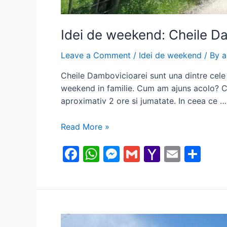
Idei de weekend: Cheile D
Leave a Comment
/
Idei de weekend
/ By
a
Cheile Dambovicioarei sunt una dintre cele 
weekend in familie. Cum am ajuns acolo? Ch
aproximativ 2 ore si jumatate. In ceea ce …
Idei
Read More »
de
F
W
M
G
Y
E
S
weekend:
Cheile
a
h
e
m
a
m
h
Dambovicioarei
c
at
s
ai
h
ai
ar
e
s
s
l
o
l
e
b
A
e
o