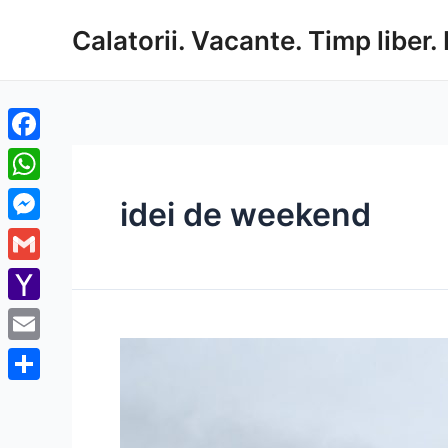
Skip
Calatorii. Vacante. Timp liber. 
to
content
Facebook
WhatsApp
idei de weekend
Messenger
Gmail
Yahoo
Mail
Email
Share