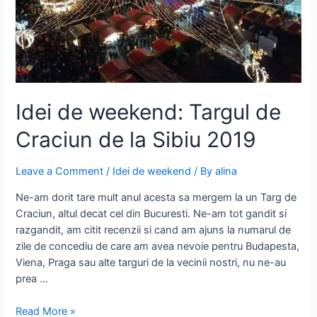
Idei de weekend: Targul de
Craciun de la Sibiu 2019
Leave a Comment
/
Idei de weekend
/ By
alina
Ne-am dorit tare mult anul acesta sa mergem la un Targ de
Craciun, altul decat cel din Bucuresti. Ne-am tot gandit si
razgandit, am citit recenzii si cand am ajuns la numarul de
zile de concediu de care am avea nevoie pentru Budapesta,
Viena, Praga sau alte targuri de la vecinii nostri, nu ne-au
prea …
Idei
Read More »