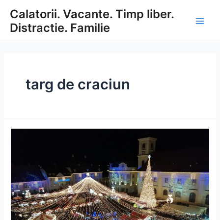
Skip
Calatorii. Vacante. Timp liber.
to
Distractie. Familie
content
Main
Men
targ de craciun