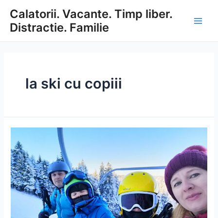
Skip
Calatorii. Vacante. Timp liber.
to
Distractie. Familie
content
Main
Men
la ski cu copiii