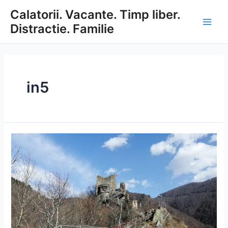
Skip
Calatorii. Vacante. Timp liber.
to
Distractie. Familie
content
Main
Men
in5