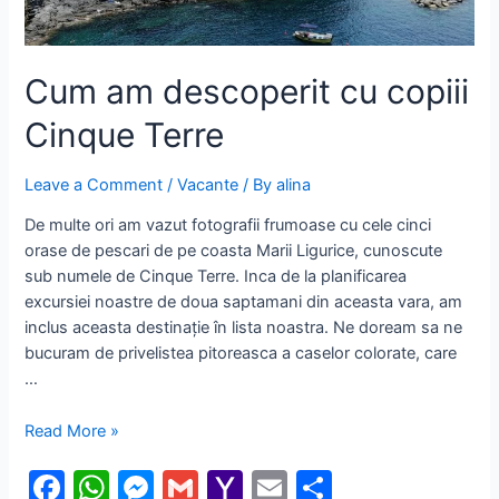
Cum am descoperit cu copiii
Cinque Terre
Leave a Comment
/
Vacante
/ By
alina
De multe ori am vazut fotografii frumoase cu cele cinci
orase de pescari de pe coasta Marii Ligurice, cunoscute
sub numele de Cinque Terre. Inca de la planificarea
excursiei noastre de doua saptamani din aceasta vara, am
inclus aceasta destinație în lista noastra. Ne doream sa ne
bucuram de privelistea pitoreasca a caselor colorate, care
…
Cum
Read More »
am
F
W
M
G
Y
E
S
descoperit