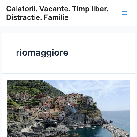
Skip
Calatorii. Vacante. Timp liber.
to
Distractie. Familie
content
Main
Men
riomaggiore